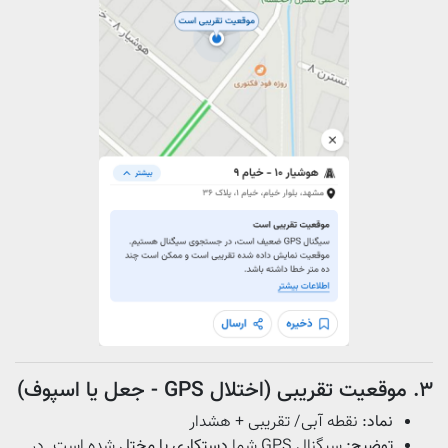
۳. موقعیت تقریبی (اختلال GPS - جعل یا اسپوف)
نماد:
نقطه‌ آبی/ تقریبی + هشدار
توضیح:
سیگنال GPS شما
دستکاری یا مختل
شده است. در